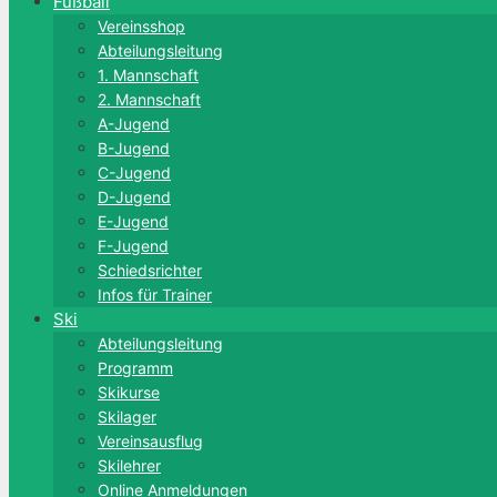
Fußball
Vereinsshop
Abteilungsleitung
1. Mannschaft
2. Mannschaft
A-Jugend
B-Jugend
C-Jugend
D-Jugend
E-Jugend
F-Jugend
Schiedsrichter
Infos für Trainer
Ski
Abteilungsleitung
Programm
Skikurse
Skilager
Vereinsausflug
Skilehrer
Online Anmeldungen