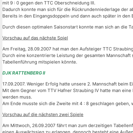
mit 9 : 0 gegen den TTC Oberschneidung III.
Dadurch konnte man sich für die Rückrundenniederlage der a
Bereits in den Eingangsdoppeln und dann auch später in den E
Durch diesen optimalen Saisonstart konnte man sich an die Tab
Vorschau auf das nächste Spiel
Am Freitag, 28.09.2007 hat man den Aufsteiger TTC Straubing I
Durch eine konzentrierte Leistung der gesamten Mannschaft s
Tabellenführung mitspielen könnte.
DJK RATTENBERG II
17.09.2007. Weniger Erfolg hatte unsere 2. Mannschaft beim Ein
Mit dem Gegner vom TTV Hafner Straubing IV hatte man eine Ma
werden muss.
Am Ende musste sich die Zweite mit 4 : 8 geschlagen geben,
Vorschau auf die nächsten zwei Spiele
Am Mittwoch, 26.09.2007 fährt man zum derzeitigen Tabellenfü
einen Auswärtssieg zu erlangen, dennoch besteht eine Außen