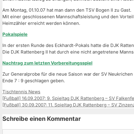
Am Montag, 01.10.07 hat man dann den TSV Bogen II zu Gast.
Mit einer geschlossenen Mannschaftsleistung und den Vorteil d
Heimzähler erreicht werden können.
Pokalspiele
In der ersten Runde des Eckhardt-Pokals hatte die DJK Rattenb
Die DJK Rattenberg II hat durch eine nicht angetretene Mannsc
Nachtrag zum letzten Vorbereitungsspiel
Zur Generalprobe für die neue Saison war der SV Neukrichen 
Ende 7 : 9 geschlagen geben.
Kategorien
Tischtennis News
[Fußball] 16.09.2007: 9. Spieltag DJK Rattenberg – SV Falkenfe
[Fußball] 30.09.2007: 11. Spieltag DJK Rattenberg – SV Zinzenz
Schreibe einen Kommentar
Kommentar