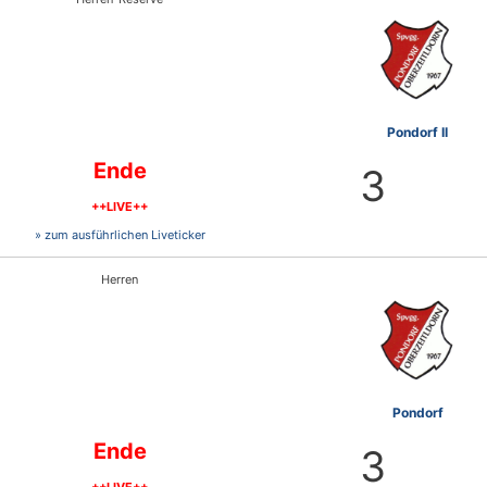
Pondorf II
Ende
3
++LIVE++
» zum ausführlichen Liveticker
Herren
Pondorf
Ende
3
++LIVE++