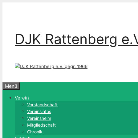
Zum
Inhalt
springen
DJK Rattenberg e.V
Menü
Verein
Vorstandschaft
Vereinsinfos
Vereinsheim
Mitgliedschaft
Chronik