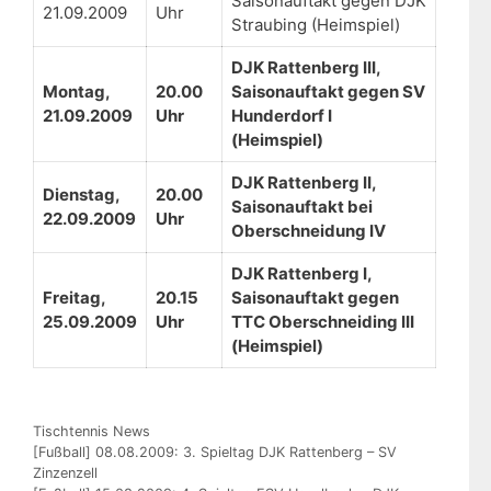
Saisonauftakt gegen DJK
21.09.2009
Uhr
Straubing (Heimspiel)
DJK Rattenberg III,
Montag,
20.00
Saisonauftakt gegen SV
21.09.2009
Uhr
Hunderdorf I
(Heimspiel)
DJK Rattenberg II,
Dienstag,
20.00
Saisonauftakt bei
22.09.2009
Uhr
Oberschneidung IV
DJK Rattenberg I,
Freitag,
20.15
Saisonauftakt gegen
25.09.2009
Uhr
TTC Oberschneiding III
(Heimspiel)
Kategorien
Tischtennis News
[Fußball] 08.08.2009: 3. Spieltag DJK Rattenberg – SV
Zinzenzell