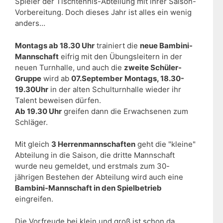
Spieler der Tischtennis-Abteilung mit ihrer Saison-
Vorbereitung. Doch dieses Jahr ist alles ein wenig
anders…
Montags ab 18.30 Uhr
trainiert die
neue Bambini-
Mannschaft
eifrig mit den Übungsleitern in der
neuen Turnhalle, und auch die
zweite Schüler-
Gruppe
wird ab
07.September
Montags, 18.30-
19.30Uhr
in der alten Schulturnhalle wieder ihr
Talent beweisen dürfen.
Ab 19.30 Uhr
greifen dann die Erwachsenen zum
Schläger.
Mit gleich
3 Herrenmannschaften
geht die "kleine"
Abteilung in die Saison, die dritte Mannschaft
wurde neu gemeldet, und erstmals zum 30-
jährigen Bestehen der Abteilung wird auch eine
Bambini-Mannschaft in den Spielbetrieb
eingreifen.
Die Vorfreude bei klein und groß ist schon da,