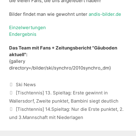
die vielen Fans, die uns angefeuert haben!
Bilder findet man wie gewohnt unter
andis-bilder.de
Einzelwertungen
Endergebnis
Das Team mit Fans + Zeitungsbericht "Gäuboden
aktuell":
{gallery
directory=/bilder/ski/synchro/2010synchro_dm}
Kategorien
Ski News
[Tischtennis] 13. Spieltag: Erste gewinnt in
Wallersdorf, Zweite punktet, Bambini siegt deutlich
[Tischtennis] 14.Spieltag: Nur die Erste punktet, 2.
und 3.Mannschaft mit Niederlagen