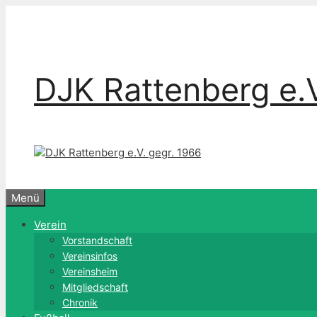
Zum
Inhalt
springen
DJK Rattenberg e.V
Menü
Verein
Vorstandschaft
Vereinsinfos
Vereinsheim
Mitgliedschaft
Chronik