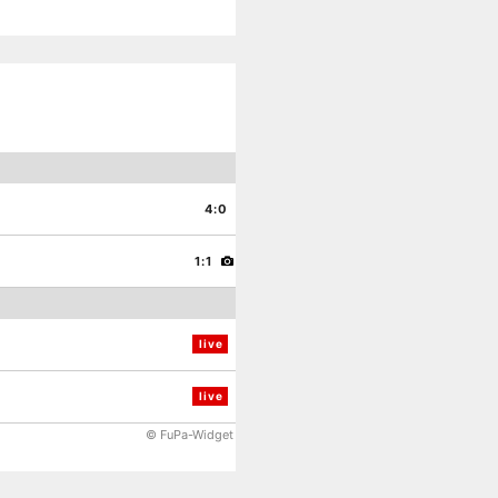
4:0
1:1
live
live
© FuPa-Widget