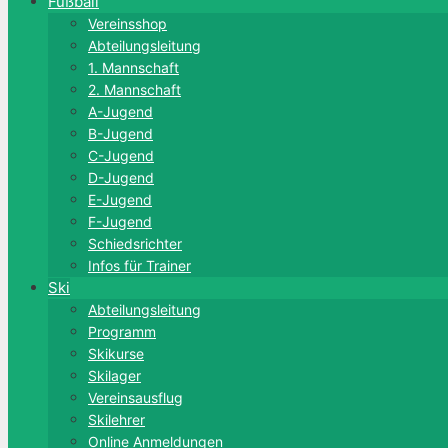
Fußball
Vereinsshop
Abteilungsleitung
1. Mannschaft
2. Mannschaft
A-Jugend
B-Jugend
C-Jugend
D-Jugend
E-Jugend
F-Jugend
Schiedsrichter
Infos für Trainer
Ski
Abteilungsleitung
Programm
Skikurse
Skilager
Vereinsausflug
Skilehrer
Online Anmeldungen