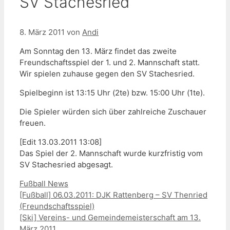
SV Stachesried
8. März 2011
von
Andi
Am Sonntag den 13. März findet das zweite
Freundschaftsspiel der 1. und 2. Mannschaft statt.
Wir spielen zuhause gegen den SV Stachesried.
Spielbeginn ist 13:15 Uhr (2te) bzw. 15:00 Uhr (1te).
Die Spieler würden sich über zahlreiche Zuschauer
freuen.
[Edit 13.03.2011 13:08]
Das Spiel der 2. Mannschaft wurde kurzfristig vom
SV Stachesried abgesagt.
Kategorien
Fußball News
[Fußball] 06.03.2011: DJK Rattenberg – SV Thenried
(Freundschaftsspiel)
[Ski] Vereins- und Gemeindemeisterschaft am 13.
März 2011