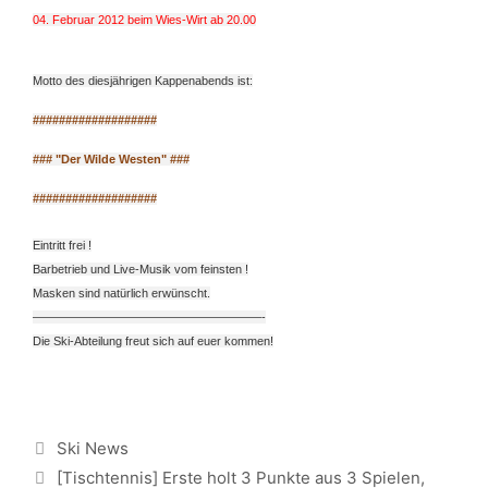
04. Februar 2012 beim Wies-Wirt ab 20.00
Motto des diesjährigen Kappenabends ist:
###################
### "Der Wilde Westen" ###
###################
Eintritt frei !
Barbetrieb und Live-Musik vom feinsten !
Masken sind natürlich erwünscht.
————————–
————————–
——-
Die Ski-Abteilung freut sich auf euer kommen!
Kategorien
Ski News
[Tischtennis] Erste holt 3 Punkte aus 3 Spielen,