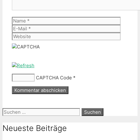
Name
E-
Mail
Website
CAPTCHA Code
*
Suche
nach:
Neueste Beiträge