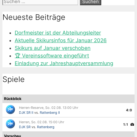
Suche
nach:
Neueste Beiträge
Dorfmeister ist der Abteilungsleiter
Aktuelle Skikursinfos für Januar 2026
Skikurs auf Januar verschoben
🏆 Vereinssoftware eingeführt
Einladung zur Jahreshauptversammlung
Spiele
Rückblick
Herren-Reserve, So. 02.08. 13:00 Uhr
4:0
DJK SR II
vs.
Rattenberg II
Herren, So. 02.08. 15:00 Uhr
1:1
DJK SR
vs.
Rattenberg
Vorschau