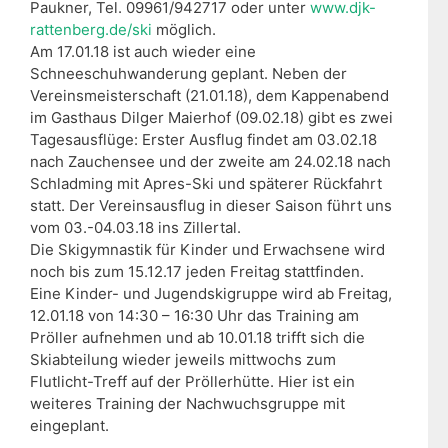
Paukner, Tel. 09961/942717 oder unter
www.djk-
rattenberg.de/ski
möglich.
Am 17.01.18 ist auch wieder eine
Schneeschuhwanderung geplant. Neben der
Vereinsmeisterschaft (21.01.18), dem Kappenabend
im Gasthaus Dilger Maierhof (09.02.18) gibt es zwei
Tagesausflüge: Erster Ausflug findet am 03.02.18
nach Zauchensee und der zweite am 24.02.18 nach
Schladming mit Apres-Ski und späterer Rückfahrt
statt. Der Vereinsausflug in dieser Saison führt uns
vom 03.-04.03.18 ins Zillertal.
Die Skigymnastik für Kinder und Erwachsene wird
noch bis zum 15.12.17 jeden Freitag stattfinden.
Eine Kinder- und Jugendskigruppe wird ab Freitag,
12.01.18 von 14:30 – 16:30 Uhr das Training am
Pröller aufnehmen und ab 10.01.18 trifft sich die
Skiabteilung wieder jeweils mittwochs zum
Flutlicht-Treff auf der Pröllerhütte. Hier ist ein
weiteres Training der Nachwuchsgruppe mit
eingeplant.