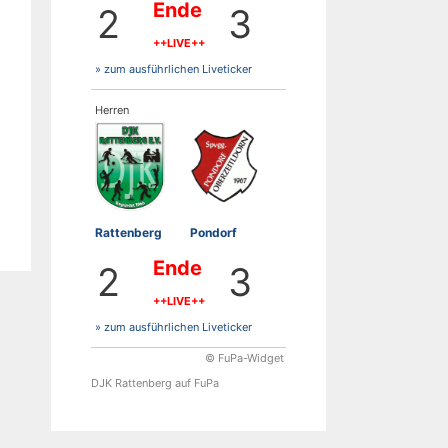
Ende
2
3
++LIVE++
» zum ausführlichen Liveticker
Herren
Rattenberg
Pondorf
Ende
2
3
++LIVE++
» zum ausführlichen Liveticker
© FuPa-Widget
DJK Rattenberg auf FuPa