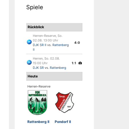
Spiele
Rückblick
Herren-Reserve, So.
02.08. 13:00 Uhr
4:0
DJK SR II
vs.
Rattenberg
II
Herren, So. 02.08.
15:00 Uhr
1:1
DJK SR
vs.
Rattenberg
Heute
Herren-Reserve
Rattenberg II
Pondorf II