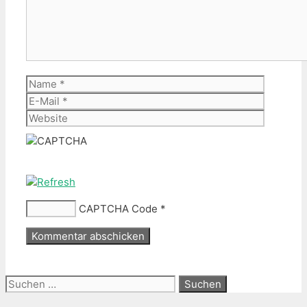
Name
E-
Mail
Website
CAPTCHA Code
*
Suche
nach: