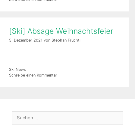
[Ski] Absage Weihnachtsfeier
5. Dezember 2021
von
Stephan Früchtl
Kategorien
Ski News
Schreibe einen Kommentar
Suche
nach: