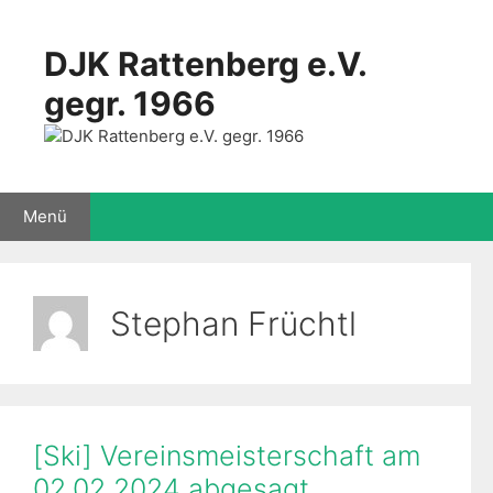
Zum
Inhalt
DJK Rattenberg e.V.
springen
gegr. 1966
Menü
Stephan Früchtl
[Ski] Vereinsmeisterschaft am
02.02.2024 abgesagt