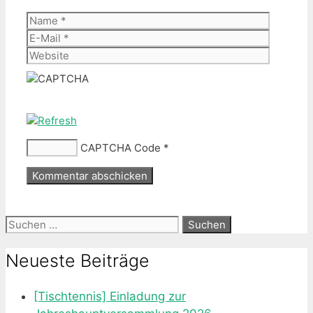
Name
E-
Mail
Website
CAPTCHA Code
*
Suche
nach:
Neueste Beiträge
[Tischtennis] Einladung zur