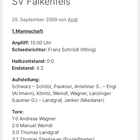
SV Falkenfels
20. September 2009
von
Andi
1. Mannschaft
Anpfiff:
15:00 Uhr
Schiedsrichter:
Franz Schrödl (Ittling)
Halbzeitstand:
0:0
Endstand:
4:2
Aufstellung:
Schwarz – Schötz, Paukner, Anleitner S.. – Engl
(Artmann), Könitz, Weindl, Wagner, Lanzinger
(Laumer G.) – Landgraf, Janker (Miedaner)
Tore:
1:0 Andreas Wagner
2:0 Manuel Weindl
3:0 Thomas Landgraf
3:1 Thomas Stegbauer (Foulelfmeter)