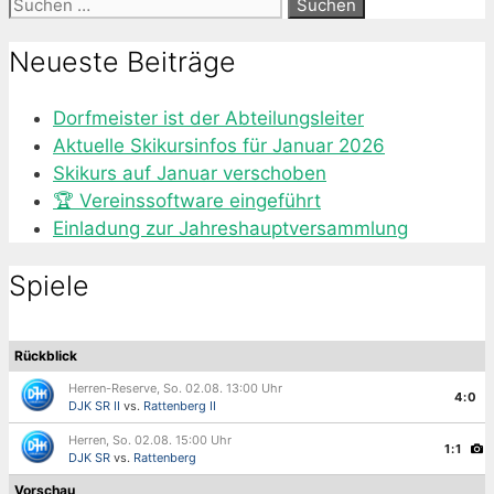
Suche
nach:
Neueste Beiträge
Dorfmeister ist der Abteilungsleiter
Aktuelle Skikursinfos für Januar 2026
Skikurs auf Januar verschoben
🏆 Vereinssoftware eingeführt
Einladung zur Jahreshauptversammlung
Spiele
Rückblick
Herren-Reserve, So. 02.08. 13:00 Uhr
4:0
DJK SR II
vs.
Rattenberg II
Herren, So. 02.08. 15:00 Uhr
1:1
DJK SR
vs.
Rattenberg
Vorschau