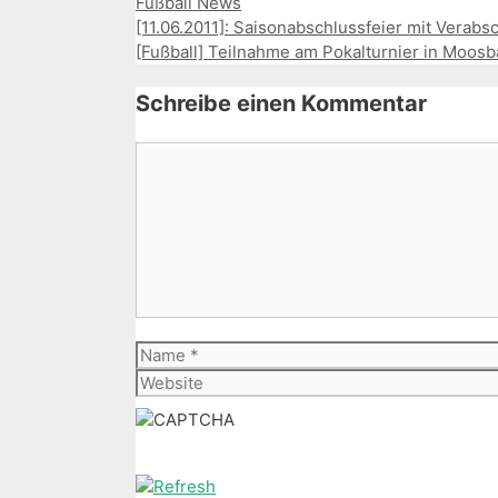
Kategorien
Fußball News
[11.06.2011]: Saisonabschlussfeier mit Vera
[Fußball] Teilnahme am Pokalturnier in Moosbac
Schreibe einen Kommentar
Kommentar
Name