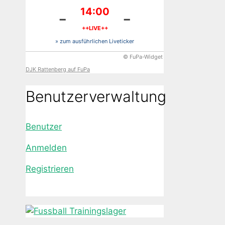
14:00
-
-
++LIVE++
» zum ausführlichen Liveticker
© FuPa-Widget
DJK Rattenberg auf FuPa
Benutzerverwaltung
Benutzer
Anmelden
Registrieren