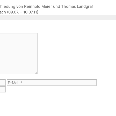
bschiedung von Reinhold Meier und Thomas Landgraf
h (09.07. – 10.07.11)
E-
Website
Mail