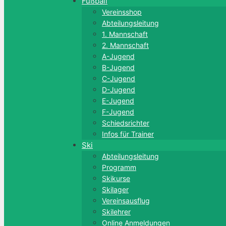
Fußball
Vereinsshop
Abteilungsleitung
1. Mannschaft
2. Mannschaft
A-Jugend
B-Jugend
C-Jugend
D-Jugend
E-Jugend
F-Jugend
Schiedsrichter
Infos für Trainer
Ski
Abteilungsleitung
Programm
Skikurse
Skilager
Vereinsausflug
Skilehrer
Online Anmeldungen