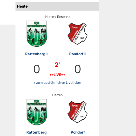
Heute
Herren-Reserve
Rattenberg II
Pondorf II
2'
0
0
++LIVE++
» zum ausführlichen Liveticker
Herren
Rattenberg
Pondorf