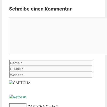
Schreibe einen Kommentar
Kommentar
Name
E-
Mail
Website
CAPTCHA Code
*