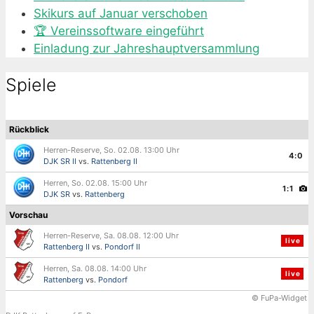
Skikurs auf Januar verschoben
🏆 Vereinssoftware eingeführt
Einladung zur Jahreshauptversammlung
Spiele
Rückblick
Herren-Reserve, So. 02.08. 13:00 Uhr
4:0
DJK SR II
vs.
Rattenberg II
Herren, So. 02.08. 15:00 Uhr
1:1
DJK SR
vs.
Rattenberg
Vorschau
Herren-Reserve, Sa. 08.08. 12:00 Uhr
live
Rattenberg II
vs.
Pondorf II
Herren, Sa. 08.08. 14:00 Uhr
live
Rattenberg
vs.
Pondorf
© FuPa-Widget