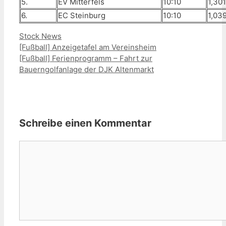
5.
EV Mitterfels
10:10
1,301
6.
EC Steinburg
10:10
1,03
Kategorien
Stock News
[Fußball] Anzeigetafel am Vereinsheim
[Fußball] Ferienprogramm – Fahrt zur
Bauerngolfanlage der DJK Altenmarkt
Schreibe einen Kommentar
Kommentar