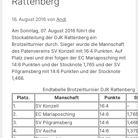
Rattenberg
16. August 2016
von
Andi
Am Sonntag, 07. August 2016 führt die
Stockabteilung der DJK Rattenberg ein
Brotzeitturnier durch. Sieger wurde die Mannschaft
des Patenvereins SV Konzell mit 16:4 Punkten. Auf
Platz zwei und drei folgen der EC Mariaposching mit
14:6 Punkten und der Stocknote 1,765 und der SV
Pilgramsberg mit 14:6 Punkten und der Stocknote
1,466.
Endtabelle Brotzeitturnier DJK Rattenberg
Platz.
Manschaft
Punkte
S
1.
SV Konzell
16:4
–
2.
EC Mariaposching
14:6
1,76
3.
SV Pilgramsberg
14:6
1,46
4.
SV Ascha
14:6
1,37