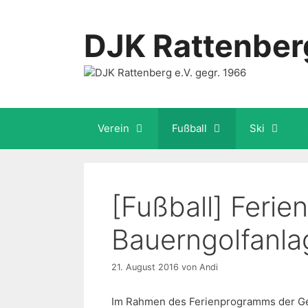
Zum
Inhalt
DJK Rattenberg
springen
Verein
Fußball
Ski
[Fußball] Ferie
Bauerngolfanla
21. August 2016
von
Andi
Im Rahmen des Ferienprogramms der Ge