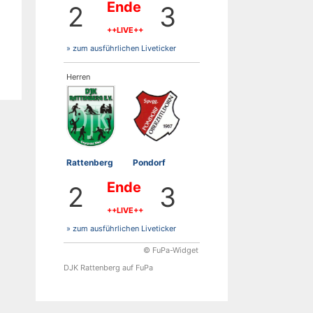
Ende
2
3
++LIVE++
» zum ausführlichen Liveticker
Herren
Rattenberg
Pondorf
Ende
2
3
++LIVE++
» zum ausführlichen Liveticker
© FuPa-Widget
DJK Rattenberg auf FuPa