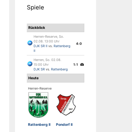
Spiele
Rückblick
Herren-Reserve, So.
02.08. 13:00 Uhr
4:0
DJK SR II
vs.
Rattenberg
II
Herren, So. 02.08.
15:00 Uhr
1:1
DJK SR
vs.
Rattenberg
Heute
Herren-Reserve
Rattenberg II
Pondorf II