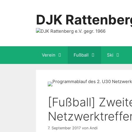
Zum
Inhalt
DJK Rattenberg
springen
Verein
Fußball
Ski
[Fußball] Zwei
Netzwerktreffe
7. September 2017
von
Andi