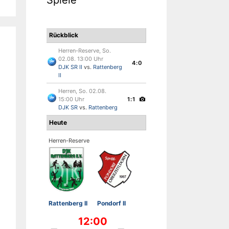
Rückblick
Herren-Reserve, So.
02.08. 13:00 Uhr
4:0
DJK SR II
vs.
Rattenberg
II
Herren, So. 02.08.
15:00 Uhr
1:1
DJK SR
vs.
Rattenberg
Heute
Herren-Reserve
Rattenberg II
Pondorf II
12:00
-
-