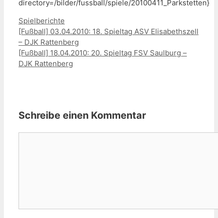
directory=/bilder/fussball/spiele/20100411_Parkstetten}
Kategorien
Spielberichte
[Fußball] 03.04.2010: 18. Spieltag ASV Elisabethszell
– DJK Rattenberg
[Fußball] 18.04.2010: 20. Spieltag FSV Saulburg –
DJK Rattenberg
Schreibe einen Kommentar
Kommentar